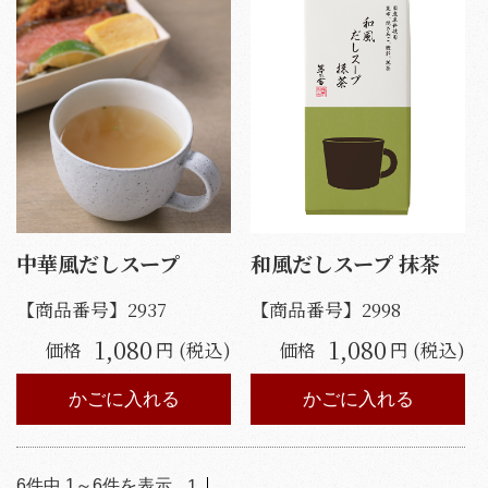
中華風だしスープ
和風だしスープ 抹茶
【商品番号】
2937
【商品番号】
2998
1,080
1,080
価格
円 (税込)
価格
円 (税込)
かごに入れる
かごに入れる
6
件中
1
～
6
件を表示
1