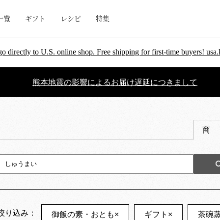
一覧
ギフト
レシピ
特集
go directly to U.S. online shop. Free shipping for first-time buyers! u
熊本地震の影響によるお届け遅延につきまして
商
絞り込み：
御飯の素・おとも
×
ギフト
×
茶碗