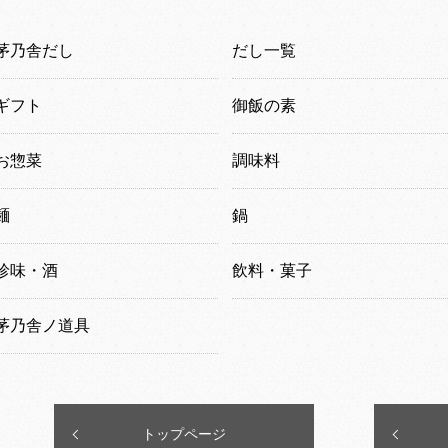
茅乃舎だし
だし一覧
ギフト
御飯の素
お惣菜
調味料
麺
鍋
珍味・酒
飲料・菓子
茅乃舎ノ道具
トップページ