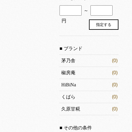
～
円
■ ブランド
茅乃舎
(0)
椒房庵
(0)
HiBiNa
(0)
くばら
(0)
久原甘糀
(0)
■ その他の条件