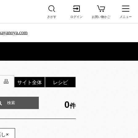
さがす
ログイン
お買い物かご
メニュー
sa.kayanoya.com
 品
サイト全体
レシピ
0
件
蒸し
×